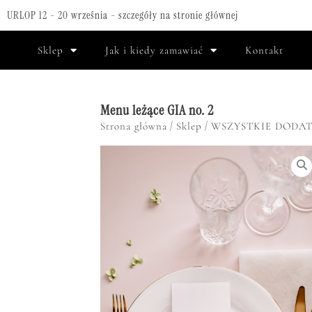
URLOP 12 - 20 września - szczegóły na stronie głównej
Sklep
Jak i kiedy zamawiać
Kontakt
Menu leżące GIA no. 2
/
/
Strona główna
Sklep
WSZYSTKIE DODAT