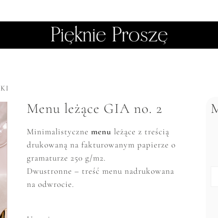
KI
Menu leżące GIA no. 2
M
Minimalistyczne
menu
leżące z treścią
drukowaną na fakturowanym papierze o
gramaturze 250 g/m2.
Dwustronne – treść menu nadrukowana
na odwrocie.