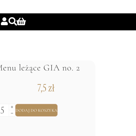
enu leżące GIA no. 2
7,5
zł
DODAJ DO KOSZYKA