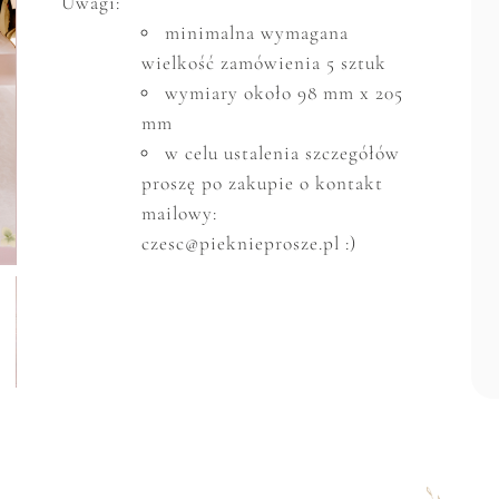
Uwagi:
minimalna wymagana
wielkość zam
ó
wienia 5 sztuk
wymiary około 98 mm x 205
mm
w celu ustalenia szczeg
ó
ł
ó
w
proszę po zakupie o kontakt
mailowy:
czesc@pieknieprosze.pl :)