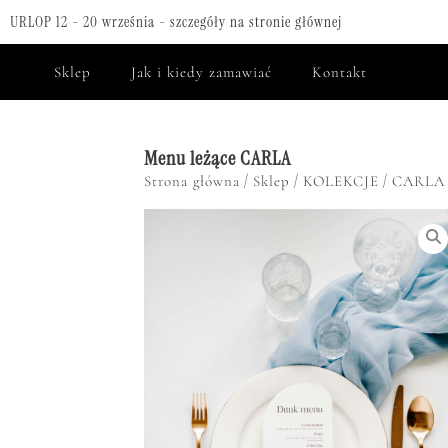
URLOP 12 - 20 września - szczegóły na stronie głównej
Sklep
Jak i kiedy zamawiać
Kontakt
Menu leżące CARLA
/
/
/
Strona główna
Sklep
KOLEKCJE
CARLA