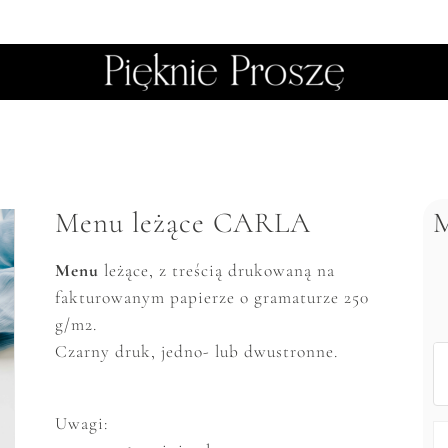
Menu leżące CARLA
Menu
leżące, z treścią drukowaną na
fakturowanym papierze o gramaturze 250
g/m2.
Czarny druk, jedno- lub dwustronne.
Uwagi: