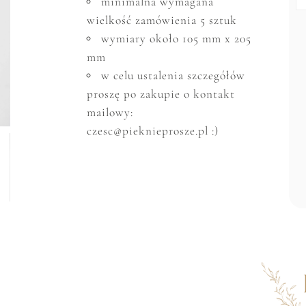
minimalna wymagana
wielkość zam
ó
wienia 5 sztuk
wymiary około 105 mm x 205
mm
w celu ustalenia szczeg
ó
ł
ó
w
proszę po zakupie o kontakt
mailowy:
czesc@pieknieprosze.pl :)