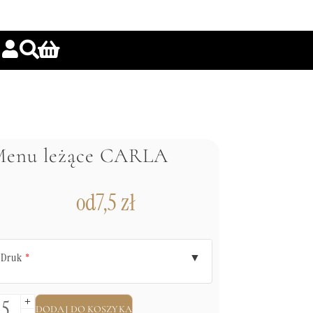
Menu leżące CARLA
od
7,5
zł
Druk
▼
*
DODAJ DO KOSZYKA