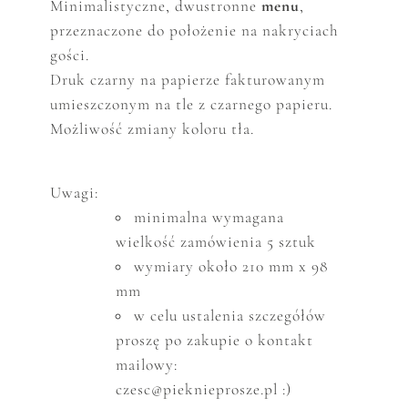
Minimalistyczne, dwustronne
menu
,
p
rzeznaczone do położenie na nakryciach
gości.
Druk czarny na papierze fakturowanym
umieszczonym na tle z czarnego papieru.
Możliwość zmiany koloru tła.
Uwagi:
minimalna wymagana
wielkość zam
ó
wienia 5 sztuk
wymiary około 210 mm x 98
mm
w celu ustalenia szczeg
ó
ł
ó
w
proszę po zakupie o kontakt
mailowy:
czesc@pieknieprosze.pl :)