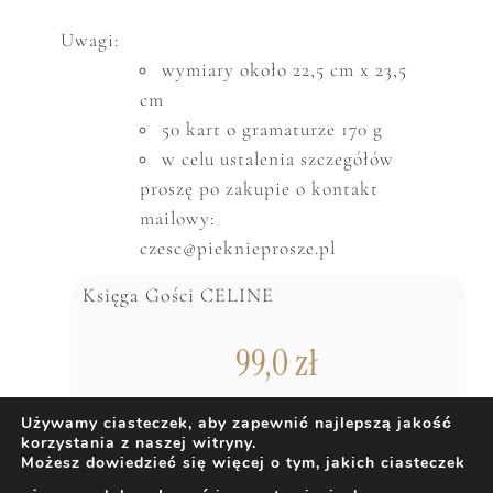
Uwagi:
wymiary około 22,5 cm x 23,5
cm
50 kart o gramaturze 170 g
w celu ustalenia szczeg
ó
ł
ó
w
proszę po zakupie o kontakt
mailowy:
czesc@pieknieprosze.pl
Księga Gości CELINE
99,0
zł
Używamy ciasteczek, aby zapewnić najlepszą jakość
korzystania z naszej witryny.
DODAJ DO KOSZYKA
Możesz dowiedzieć się więcej o tym, jakich ciasteczek