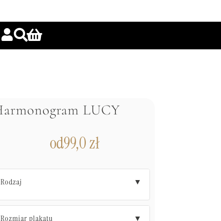
Harmonogram LUCY
od
99,0
zł
Rodzaj
▼
Rozmiar plakatu
▼