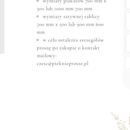
wymiary plakatów 700 mm x
500 lub 1000 mm 700 mm
wymiary sztywnej tablicy
700 mm x 500 lub 900 mm 600
mm
w celu ustalenia szczeg
ó
ł
ó
w
proszę po zakupie o kontakt
mailowy:
czesc@pieknieprosze.pl