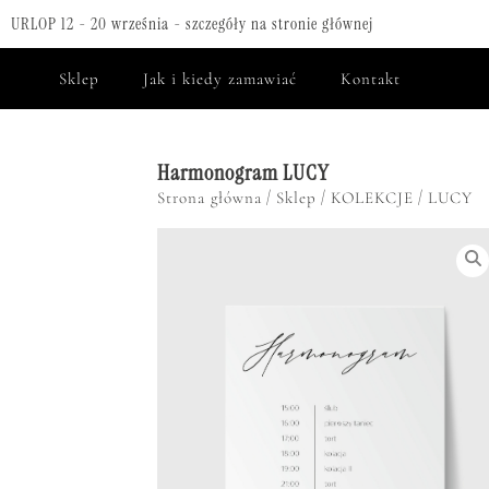
URLOP 12 - 20 września - szczegóły na stronie głównej
Sklep
Jak i kiedy zamawiać
Kontakt
Harmonogram LUCY
/
/
/
Strona główna
Sklep
KOLEKCJE
LUCY