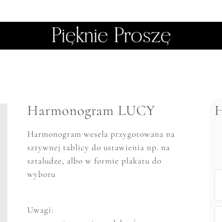
Harmonogram LUCY
Harmonogram wesela przygotowana na
sztywnej tablicy
do ustawienia np. na
sztaludze, albo w formie plakatu do
wyboru
Uwagi: