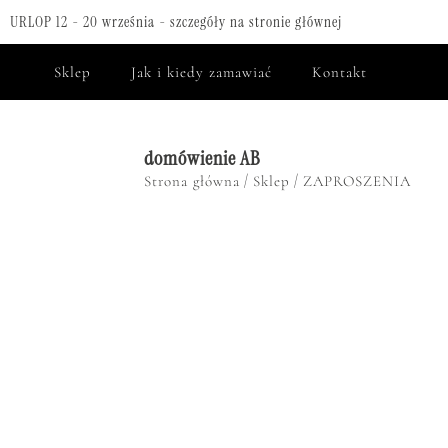
URLOP 12 - 20 września - szczegóły na stronie głównej
Sklep
Jak i kiedy zamawiać
Kontakt
domówienie AB
/
/
Strona główna
Sklep
ZAPROSZENIA