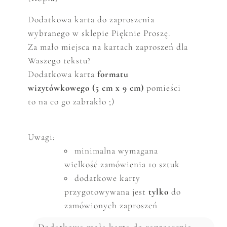
Dodatkowa karta do zaproszenia
wybranego w sklepie Pięknie Proszę.
Za mało miejsca na kartach zaproszeń dla
Waszego tekstu?
Dodatkowa karta
formatu
wizytówkowego (5 cm x 9 cm)
pomieści
to na co go zabrakło ;)
Uwagi:
minimalna wymagana
wielkość zam
ó
wienia 10 sztuk
dodatkowe karty
przygotowywana jest
tylko
do
zamówionych zaproszeń
Dodatkowa mała karta do zaproszenia