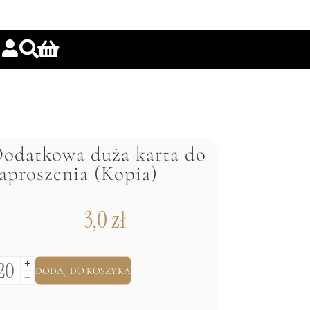
odatkowa duża karta do
aproszenia (Kopia)
3,0
zł
DODAJ DO KOSZYKA