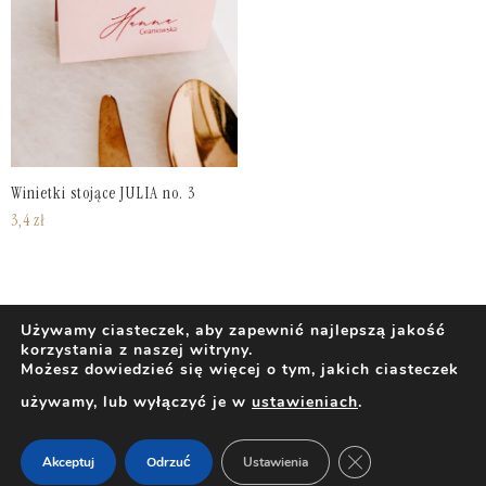
Winietki stojące JULIA no. 3
3,4
zł
Używamy ciasteczek, aby zapewnić najlepszą jakość
korzystania z naszej witryny.
Możesz dowiedzieć się więcej o tym, jakich ciasteczek
używamy, lub wyłączyć je w
ustawieniach
.
ZAMKNIJ PANEL 
Akceptuj
Odrzuć
Ustawienia
Dom
Filtry
Kategorie