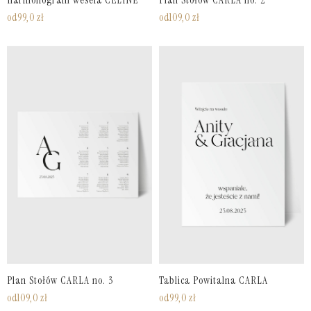
Harmonogram wesela CELINE
Plan Stołów CARLA no. 2
od
99,0
zł
od
109,0
zł
Plan Stołów CARLA no. 3
Tablica Powitalna CARLA
od
109,0
zł
od
99,0
zł