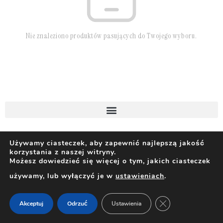
Nie znaleziono produktów pasujących do Twojego wyboru.
Używamy ciasteczek, aby zapewnić najlepszą jakość
korzystania z naszej witryny.
Możesz dowiedzieć się więcej o tym, jakich ciasteczek
używamy, lub wyłączyć je w
ustawieniach
.
ZAMKNIJ PANEL 
Akceptuj
Odrzuć
Ustawienia
Dom
Filtry
Kategorie
Wózek