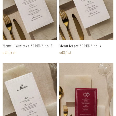
Menu – winietka SERENA no. 5
Menu leżące SERENA no. 4
od
10,5
zł
od
8,5
zł