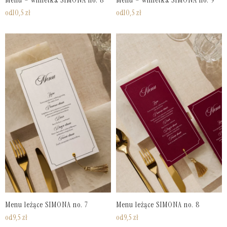
Menu – winietka SIMONA no. 8
Menu – winietka SIMONA no. 9
od
10,5
zł
od
10,5
zł
Menu leżące SIMONA no. 7
Menu leżące SIMONA no. 8
od
9,5
zł
od
9,5
zł