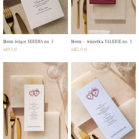
Menu leżące SERENA no. 5
Menu – winietka VALERIE no. 3
od
9,5
zł
od
12,0
zł