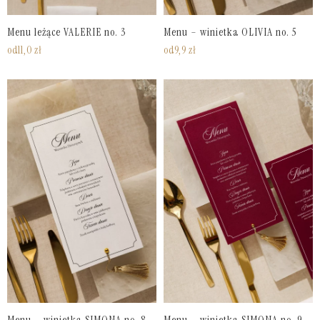
Menu leżące VALERIE no. 3
Menu – winietka OLIVIA no. 5
od
11,0
zł
od
9,9
zł