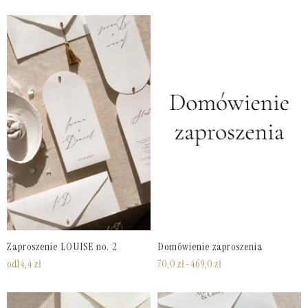
Zaproszenie LOUISE no. 2
Domówienie zaproszenia
od
14,4
zł
70,0
zł
–
469,0
zł