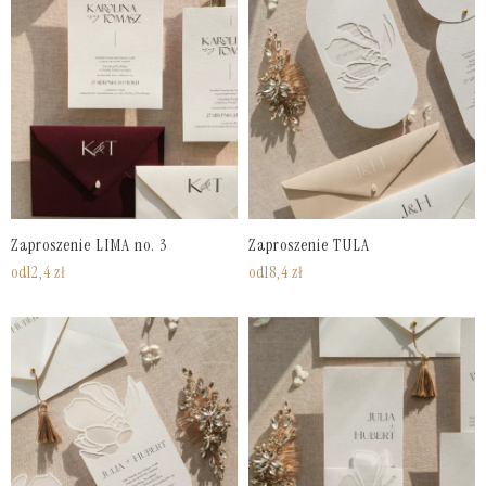
Zaproszenie LIMA no. 3
Zaproszenie TULA
od
12,4
zł
od
18,4
zł